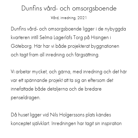
Dunfins vård- och omsorgsboende
Vård, inredning, 2021
Dunfins vård- och omsorgsboende ligger i de nybyggda
kvarteren intill Selma Lagerlöfs Torg på Hisingen i
Göteborg. Här har vi både projekterat byggnationen
och tagit fram all inredning och färgsättning.
Vi arbetar mycket, och gärna, med inredning och det här
var ett spännande projekt att ta sig an eftersom det
innefattade både detaljerna och de bredare
penseldragen.
Då huset ligger vid Nils Holgerssons plats kändes
konceptet självklart. Inredningen har tagit sin inspiration
från Selma Lagerlöfs klassiska roman ’Nils Holgerssons