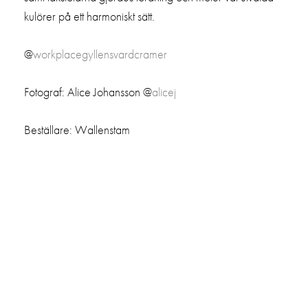
kulörer på ett harmoniskt sätt.
@
workplacegyllensvardcramer
Fotograf: Alice Johansson @
alicej
Beställare: Wallenstam