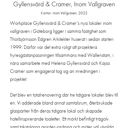
Gyllensvärd & Cramer, Inom Vallgraven
Kontor, Inom Vallgraven, 2022
Workplace Gyllensvärd & Cramer’s nya lokaler inom
vallgraven i Göteborg ligger i samma fastighet som
Thorbjörnsson Edgren Arkitekter huserat i sedan starten
1999. Därför var det extra roligt att projektera
hyresgästanpassningen tillsammans med Wallenstam, i
nära samarbete med Helena Gyllensvärd och Kajsa
Cramer som engagerat tog sig an inredningen i
projektet.
Det blev en totalrenovering där tre tidigare lokaler blev till
en. Vi adderade bland annat samtalsrum, återbrukade
glaspartier från deras tidigare lokal och skapade
hotellinspirerande toaletter. Ett mörkt befintligt trägolv
samt takstolarna gjordes iordning och möter väl utvalda